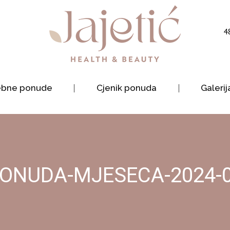
4
ebne ponude
Cjenik ponuda
Galerij
ONUDA-MJESECA-2024-