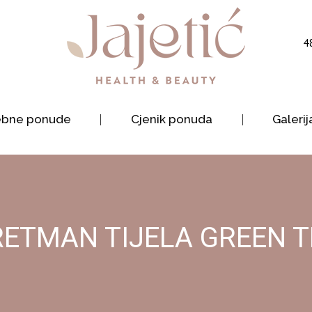
4
ebne ponude
Cjenik ponuda
Galerij
RETMAN TIJELA GREEN T