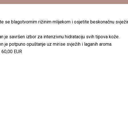
te se blagotvornim rižinim mlijekom i osjetite beskonačnu svjež
n je savršen izbor za intenzivnu hidrataciju svih tipova kože.
n je potpuno opuštanje uz mirise svježih i laganih aroma.
: 60,00 EUR