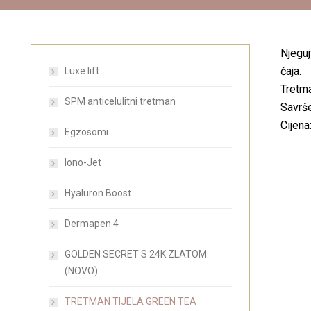
Njeguj
čaja.
Luxe lift
Tretma
SPM anticelulitni tretman
Savrše
Cijena
Egzosomi
Iono-Jet
Hyaluron Boost
Dermapen 4
GOLDEN SECRET S 24K ZLATOM
(NOVO)
TRETMAN TIJELA GREEN TEA