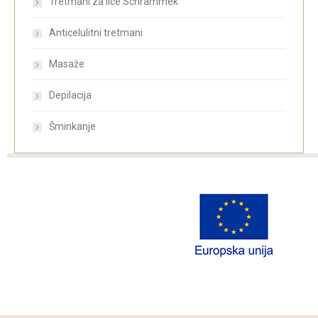
Tretmani za lice Schrammek
Anticelulitni tretmani
Masaže
Depilacija
Šminkanje