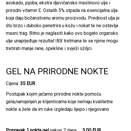
avokado, jojoba, ekstra djevičansko maslinovo ulje i
prirodni vitamin E. Ostalih 5% otpada na esencijalna ulja
koja daju božanstvenu aromu proizvodu. Prednost ulja je
što brzo i duboko penetrira u kožu i nokat te ne ostavlja
masni trag. Bitno je naglasiti kako ovo bogato organsko
ulje unaprjeđuje rezultat IBX tretmana te se njime mogu
tretirati manje rane, opekline i svježi ožiljci.
GEL NA PRIRODNE NOKTE
Cijena:
35 EUR
Postupak kojim jačamo prirodne nokte pomoću
gela,namijenjen je klijenticama koje nemaju kvalitetne
nokte a žele da im ruke izgledaju lijepo i njegovano
Popravak 1 nokta gel
nakon 7 dana
3,00 EUR