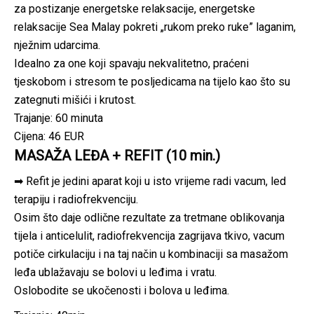
za postizanje energetske relaksacije, energetske
relaksacije Sea Malay pokreti „rukom preko ruke” laganim,
nježnim udarcima.
Idealno za one koji spavaju nekvalitetno, praćeni
tjeskobom i stresom te posljedicama na tijelo kao što su
zategnuti mišići i krutost.
Trajanje: 60 minuta
Cijena: 46 EUR
MASAŽA LEĐA + REFIT (10 min.)
➡ Refit je jedini aparat koji u isto vrijeme radi vacum, led
terapiju i radiofrekvenciju.
Osim što daje odlične rezultate za tretmane oblikovanja
tijela i anticelulit, radiofrekvencija zagrijava tkivo, vacum
potiče cirkulaciju i na taj način u kombinaciji sa masažom
leđa ublažavaju se bolovi u leđima i vratu.
Oslobodite se ukočenosti i bolova u leđima.