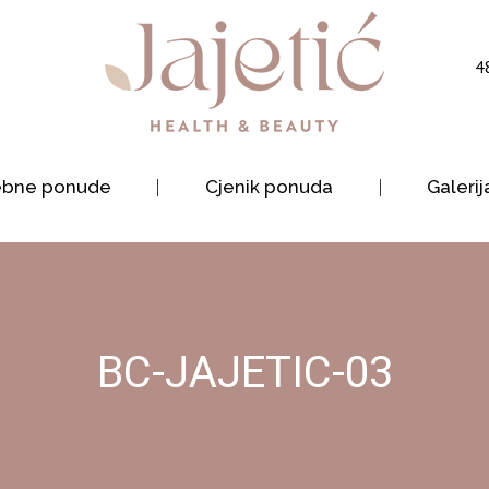
4
ebne ponude
Cjenik ponuda
Galerij
BC-JAJETIC-03