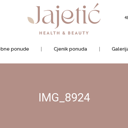
4
ebne ponude
Cjenik ponuda
Galerij
IMG_8924