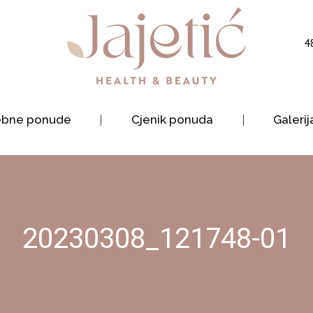
4
ebne ponude
Cjenik ponuda
Galerij
20230308_121748-01